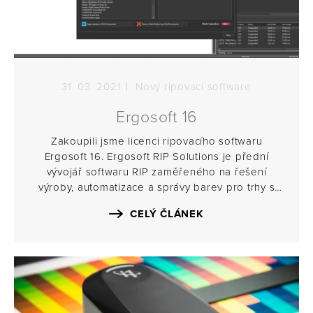
31. 03. 2021
Nový ripovací software
Ergosoft 16
Zakoupili jsme licenci ripovacího softwaru
Ergosoft 16. Ergosoft RIP Solutions je přední
vývojář softwaru RIP zaměřeného na řešení
výroby, automatizace a správy barev pro trhy s
digitálním textilem, sublimací barviv,
CELÝ ČLÁNEK
širokoformátovým, velkoformátovým a
průmyslovým tiskem.