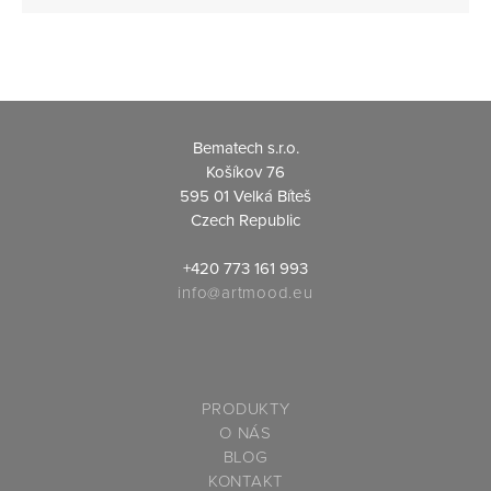
Bematech s.r.o.
Košíkov 76
595 01 Velká Bíteš
Czech Republic
+420 773 161 993
info@artmood.
eu
PRODUKTY
O NÁS
BLOG
KONTAKT